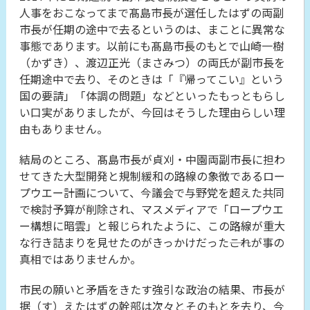
人事をおこなってまで髙島市長が選任したはずの両副
市長が任期の途中で去るというのは、まことに異常な
事態であります。以前にも髙島市長のもとで山崎一樹
（かずき）、渡辺正光（まさみつ）の両氏が副市長を
任期途中で去り、そのときは「『帰ってこい』という
国の要請」「体調の問題」などといったもっともらし
い口実がありましたが、今回はそうした理由らしい理
由もありません。
結局のところ、髙島市長が貞刈・中園両副市長に担わ
せてきた大型開発と規制緩和の路線の象徴であるロー
プウエー計画について、今議会で与野党を超えた共同
で検討予算が削除され、マスメディアで「ロープウエ
ー構想に暗雲」と報じられたように、この路線が重大
な行き詰まりを見せたのがきっかけだった――これが事の
真相ではありませんか。
市民の願いと矛盾をきたす強引な政治の結果、市長が
据（す）えたはずの幹部は次々とそのもとを去り、今