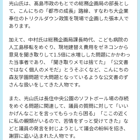
光山氏は、髙島市政のもとでの総務企画局の部長とし
て、こんにちの「都市の成長」路線、すなわち大企業
奉仕のトリクルダウン政策を現場で企画した張本人で
あります。
加えて、中村氏は総務企画局課長時代、こども病院の
人工島移転をめぐり、現地建替え費用をゼネコンから
意見を聞き取りして1.5倍に水増しした問題にかかわっ
た当事者であり、「聞き取りメモは捨てた」「公文書
ではなく個人のメモだ」とうそぶくなど、こんにちの
森友学園問題で大問題となっているような公文書のず
さんな扱いをしてきた人物です。
また、光山氏は長住中央公園のソフトボール場の存続
をめぐる問題に関連して、議員の質問に対して「いい
かげんなことを言ってもらったら困る」「ここの近く
に私の親類がいるので、苦情をずっと受けてきた」な
どと議員の発言を封じようとして議会の紛糾を招き、
謝罪に追い込まれた人物です。