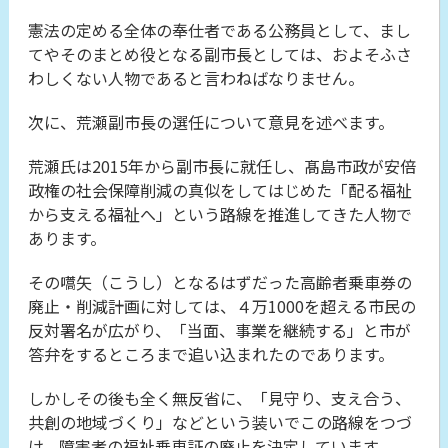
憲法の定める全体の奉仕者である公務員として、まし
てやそのまとめ役となる副市長としては、およそふさ
わしくない人物であると言わねばなりません。
次に、荒瀬副市長の選任について意見を述べます。
荒瀬氏は2015年から副市長に就任し、髙島市政が安倍
政権の社会保障削減の真似をしてはじめた「配る福祉
から支える福祉へ」という路線を推進してきた人物で
あります。
その嚆矢（こうし）となるはずだった高齢者乗車券の
廃止・削減計画に対しては、４万1000を超える市民の
反対署名が広がり、「当面、事業を継続する」と市が
答弁をするところまで追い込まれたのであります。
しかしその後も全く無反省に、「見守り、支え合う、
共創の地域づくり」などという装いでこの路線をつづ
け、障害者の福祉乗車証の廃止を決定しています。