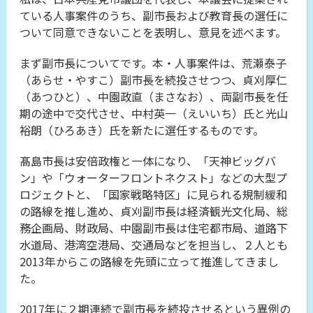
ている人事案件のうち、副市長および教育長の選任に
ついて同意できないことを表明し、意見を述べます。
まず副市長についてです。本・人事案件は、荒瀬泰子
（あらせ・やすこ）副市長を続投させつつ、貞刈厚仁
（あつひと）、中園政直（まさなお）、両副市長を任
期の途中で交代させ、中村英一（えいいち）氏と光山
裕朗（ひろあき）氏を新たに選任するものです。
髙島市長は安倍政権と一体になり、「天神ビッグバ
ン」や「ウォーターフロントネクスト」などの大型プ
ロジェクトと、「国家戦略特区」に見られる規制緩和
の路線を推し進め、貞刈副市長は経済観光文化局、総
務企画局、財政局、中園副市長は住宅都市局、道路下
水道局、港湾空港局、交通局などを担当し、２人とも
2013年からこの路線を先頭に立って推進してきまし
た。
2017年に２期連続で副市長を続投させるという異例の