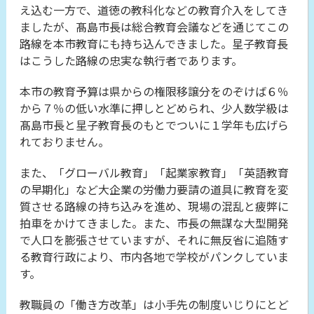
え込む一方で、道徳の教科化などの教育介入をしてき
ましたが、髙島市長は総合教育会議などを通じてこの
路線を本市教育にも持ち込んできました。星子教育長
はこうした路線の忠実な執行者であります。
本市の教育予算は県からの権限移譲分をのぞけば６％
から７％の低い水準に押しとどめられ、少人数学級は
髙島市長と星子教育長のもとでついに１学年も広げら
れておりません。
また、「グローバル教育」「起業家教育」「英語教育
の早期化」など大企業の労働力要請の道具に教育を変
質させる路線の持ち込みを進め、現場の混乱と疲弊に
拍車をかけてきました。また、市長の無謀な大型開発
で人口を膨張させていますが、それに無反省に追随す
る教育行政により、市内各地で学校がパンクしていま
す。
教職員の「働き方改革」は小手先の制度いじりにとど