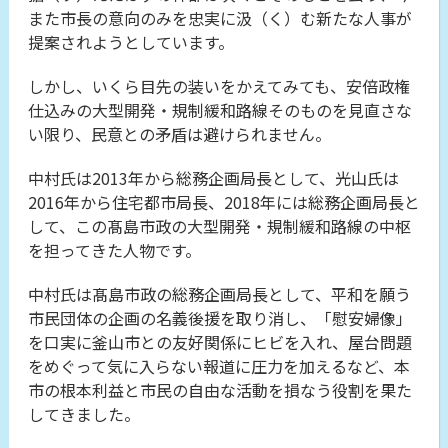
また市長の意向のみを忠実に汲（く）む新たな人事が
提案されようとしています。
しかし、いくら目先の装いをかえてみても、安倍政権
仕込みの大型開発・規制緩和路線そのものを見直さな
い限り、民意との矛盾は避けられません。
中村氏は2013年から総務企画局長として、光山氏は
2016年から住宅都市局長、2018年には総務企画局長と
して、この髙島市政の大型開発・規制緩和路線の中枢
を担ってきた人物です。
中村氏は髙島市政の総務企画局長として、平和を願う
市民団体の企画の名義後援を取り消し、「慰安婦像」
を口実に釜山市との友好関係にヒビを入れ、屋台問題
をめぐって気に入らない報道に圧力を加えるなど、本
市の根本利益と市民の自由な活動を損なう役割を果た
してきました。