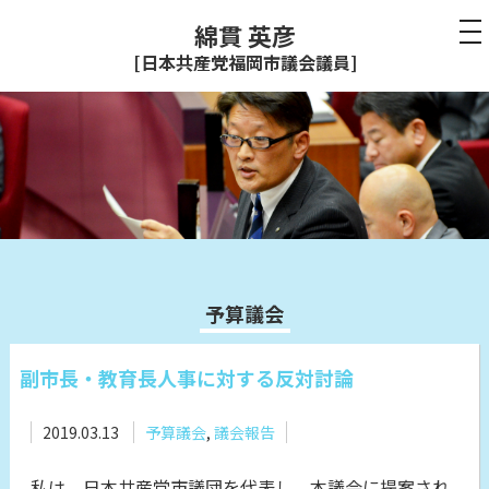
綿貫 英彦
[日本共産党福岡市議会議員]
予算議会
副市長・教育長人事に対する反対討論
2019.03.13
予算議会
,
議会報告
私は、日本共産党市議団を代表し、本議会に提案され