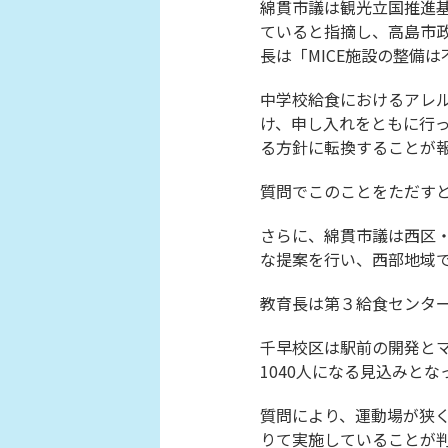
綿貫市議は観光立国推進
ていると指摘し、高島市
長は「MICE施設の整備
中学校給食におけるアレ
け、申し入れをともに行っ
る方針に転換することが
質問でこのことをただす
さらに、綿貫市議は西区
な提案を行い、西部地域
教育長は第３給食センタ
千早校区は駅前の開発とマ
1040人になる見込みとな
質問により、運動場が狭
りて実施していることが