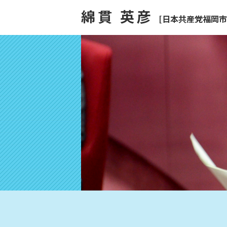
綿貫 英彦
[日本共産党福岡市