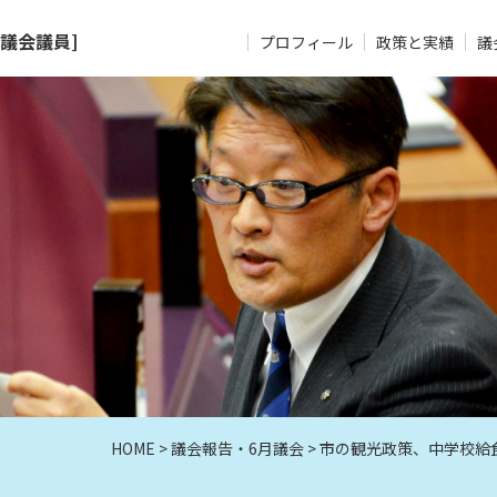
議会議員]
プロフィール
政策と実績
議
HOME
>
議会報告
・
6月議会
> 市の観光政策、中学校