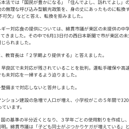
基本法では「国民が豊かになる」「住んでよし、訪れてよし」
政の無理な呼び込み型観光政策を、身の丈にあったものに転換
は不可欠」などと答え、転換を拒みました。
ルギー対応食の提供については、綿貫市議が東区の未提供の中
てきました。その中で6月13日付の西日本新聞で市が東区の
報じられました。
と、教育長は「２学期より提供する」と答えました。
・早良区で未対応が残されていることを批判。運転手確保や高
でも未対応を一掃するよう迫りました。
ー整備まで対応しないと答弁しました。
ンション建設の急増で人口が増え、小学校がこの５年間で320人
っています。
く国の基準の半分近くとなり、３学年ごとの使用割りを作成し
判明。綿貫市議は「子ども同士がぶつかりケガが増えている」